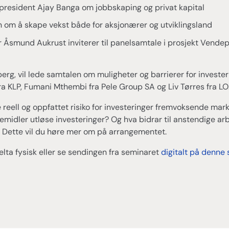
resident Ajay Banga om jobbskaping og privat kapital
on om å skape vekst både for aksjonærer og utviklingsland
r Åsmund Aukrust inviterer til panelsamtale i prosjekt Vend
rg, vil lede samtalen om muligheter og barrierer for investeri
a KLP, Fumani Mthembi fra Pele Group SA og Liv Tørres fra LO
ke reell og oppfattet risiko for investeringer fremvoksende m
rkemidler utløse investeringer? Og hva bidrar til anstendige a
? Dette vil du høre mer om på arrangementet.
elta fysisk eller se sendingen fra seminaret
digitalt på denne 