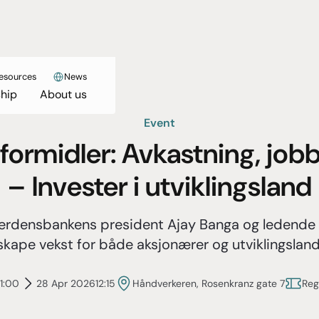
esources
News
hip
About us
Event
ormidler: Avkastning, jobb
– Invester i utviklingsland
rdensbankens president Ajay Banga og ledende 
skape vekst for både aksjonærer og utviklingsland
11:00
28 Apr 2026
12:15
Håndverkeren, Rosenkranz gate 7
Reg